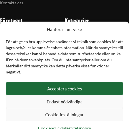
Kontakta oss
Företaget
Kategorier
Hantera samtycke
Om oss
Skytte
Butiken i Vellinge
Jakt & fiske
För att ge en bra upplevelse använder vi teknik som cookies för att
lagra och/eller komma åt enhetsinformation. När du samtycker till
Artiklar
Handladdning
dessa tekniker kan vi behandla data som surfbeteende eller unika
Grain till gram-kalkylator
Optik
ID:n på denna webbplats. Om du inte samtycker eller om du
återkallar ditt samtycke kan detta påverka vissa funktioner
Kampanjer
Utrustning
negativt.
Betalning
Acceptera cookies
Hos Vapex handlar du tryggt och säkert med Svea
Endast nödvändiga
Cookie-inställningar
Cookiepolicy
Integritetspolicy