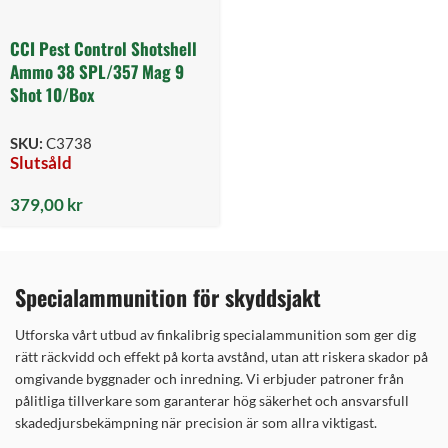
CCI Pest Control Shotshell
Ammo 38 SPL/357 Mag 9
Shot 10/Box
SKU:
C3738
Slutsåld
379,00
kr
Specialammunition för skyddsjakt
Utforska vårt utbud av finkalibrig specialammunition som ger dig
rätt räckvidd och effekt på korta avstånd, utan att riskera skador på
omgivande byggnader och inredning. Vi erbjuder patroner från
pålitliga tillverkare som garanterar hög säkerhet och ansvarsfull
skadedjursbekämpning när precision är som allra viktigast.