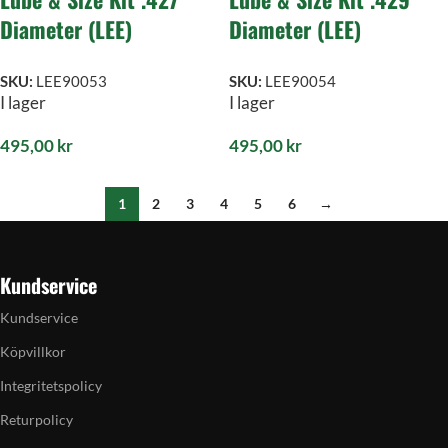
Diameter (LEE)
Diameter (LEE)
SKU:
LEE90053
SKU:
LEE90054
I lager
I lager
495,00
kr
495,00
kr
1
2
3
4
5
6
→
Kundservice
Kundservice
Köpvillkor
Integritetspolicy
Returpolicy