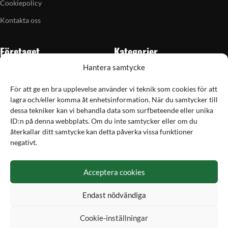
Cookiepolicy
Kontakta oss
Företaget
Kategorier
Hantera samtycke
Om oss
Skytte
Butiken i Vellinge
Jakt & fiske
För att ge en bra upplevelse använder vi teknik som cookies för att
lagra och/eller komma åt enhetsinformation. När du samtycker till
Artiklar
Handladdning
dessa tekniker kan vi behandla data som surfbeteende eller unika
Grain till gram-kalkylator
Optik
ID:n på denna webbplats. Om du inte samtycker eller om du
återkallar ditt samtycke kan detta påverka vissa funktioner
Kampanjer
Utrustning
negativt.
Betalning
Acceptera cookies
Hos Vapex handlar du tryggt och säkert med Svea
Endast nödvändiga
Cookie-inställningar