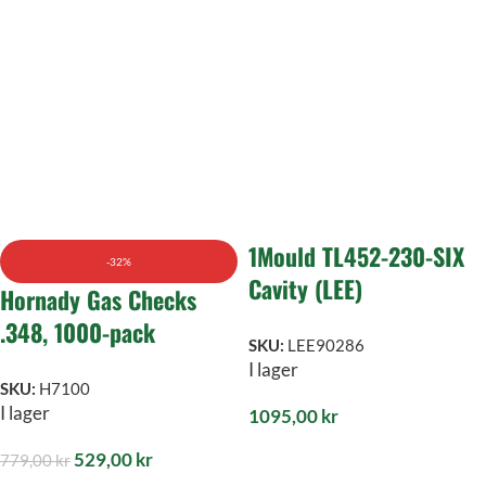
1Mould TL452-230-SIX
-32%
Cavity (LEE)
Hornady Gas Checks
.348, 1000-pack
SKU:
LEE90286
I lager
SKU:
H7100
I lager
1095,00
kr
529,00
kr
779,00
kr