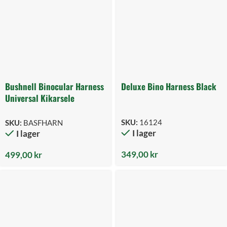
Bushnell Binocular Harness
Deluxe Bino Harness Black
Universal Kikarsele
SKU:
16124
SKU:
BASFHARN
I lager
I lager
349,00
kr
499,00
kr