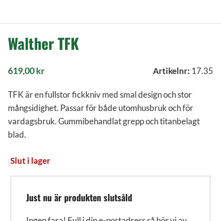
Walther TFK
619,00
kr
Artikelnr:
17.35
TFK är en fullstor fickkniv med smal design och stor
mångsidighet. Passar för både utomhusbruk och för
vardagsbruk. Gummibehandlat grepp och titanbelagt
blad.
Slut i lager
Just nu är produkten slutsåld
Ingen fara! Fyll i din e-postadress så hör vi av