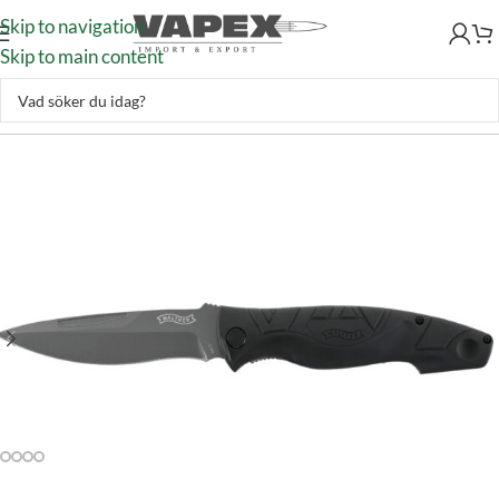
Skip to navigation
Skip to main content
Utrustning
–
Knivar
–
Fällknivar
–
Walther TFK