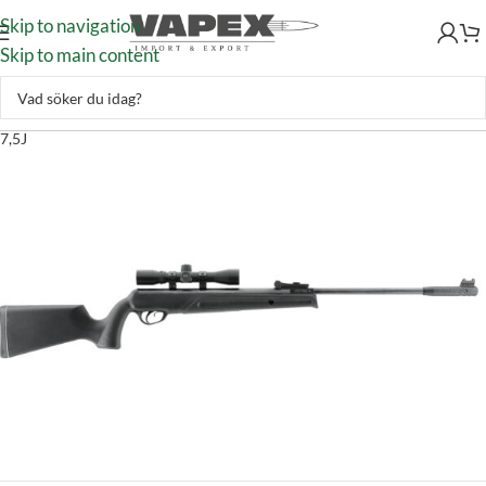
Skip to navigation
Skip to main content
Skytte
–
Luftvapen
–
Luftgevär
–
Gevär fjäder
–
UX Pyrmex Set 4,5mm
7,5J