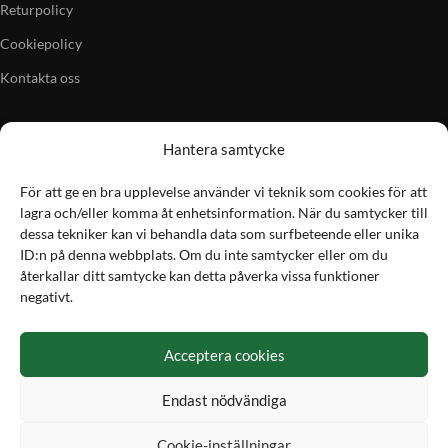
Returpolicy
Cookiepolicy
Kontakta oss
Företaget
Kategorier
Hantera samtycke
Om oss
Skytte
För att ge en bra upplevelse använder vi teknik som cookies för att
Butiken i Vellinge
Jakt & fiske
lagra och/eller komma åt enhetsinformation. När du samtycker till
dessa tekniker kan vi behandla data som surfbeteende eller unika
Artiklar
Handladdning
ID:n på denna webbplats. Om du inte samtycker eller om du
Grain till gram-kalkylator
Optik
återkallar ditt samtycke kan detta påverka vissa funktioner
negativt.
Kampanjer
Utrustning
Acceptera cookies
Betalning
Endast nödvändiga
Hos Vapex handlar du tryggt och säkert med Svea
Cookie-inställningar