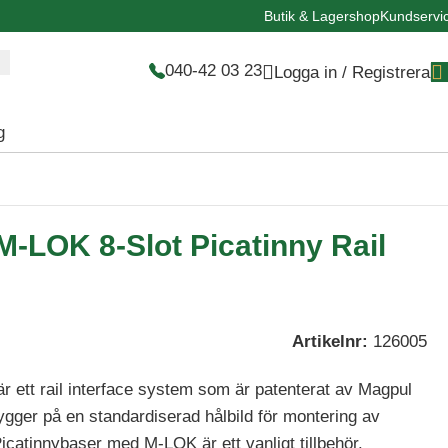
Butik & Lagershop
Kundservi
040-42 03 23
Logga in / Registrera
g
LOK 8-Slot Picatinny Rail
Artikelnr:
126005
 ett rail interface system som är patenterat av Magpul
ygger på en standardiserad hålbild för montering av
icatinnybaser med M-LOK är ett vanligt tillbehör.