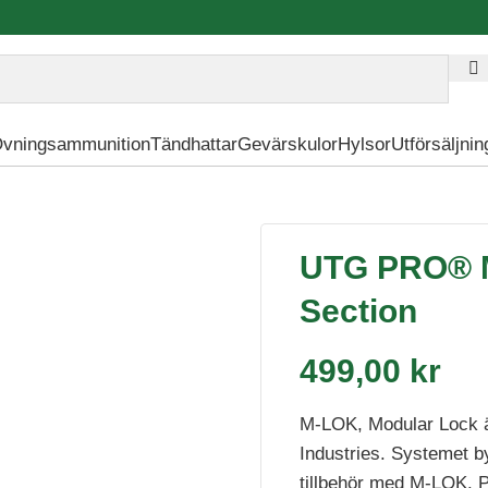
vningsammunition
Tändhattar
Gevärskulor
Hylsor
Utförsäljnin
catinny Rail Section
UTG PRO® M-
Section
499,00
kr
M-LOK, Modular Lock är
Industries. Systemet b
tillbehör med M-LOK. P