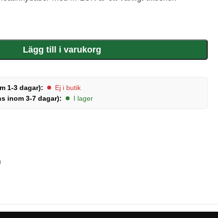
Lägg till i varukorg
m 1-3 dagar):
Ej i butik
ns inom 3-7 dagar):
I lager
n