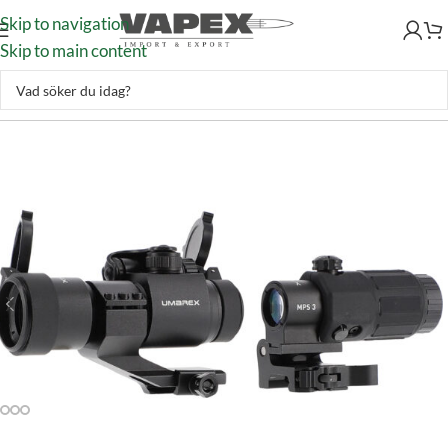
Skip to navigation
Skip to main content
Jakt & Fiske
–
Optik
–
Rödpunktsikten
–
Umarex MPS 3