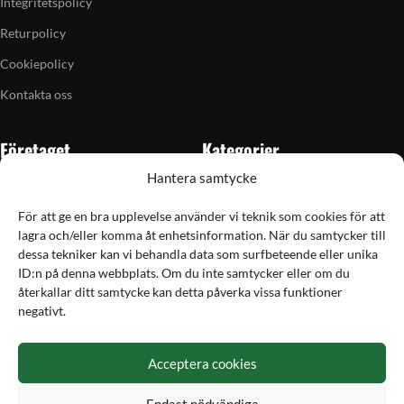
Integritetspolicy
Returpolicy
Cookiepolicy
Kontakta oss
Företaget
Kategorier
Hantera samtycke
Om oss
Skytte
Butiken i Vellinge
Jakt & fiske
För att ge en bra upplevelse använder vi teknik som cookies för att
lagra och/eller komma åt enhetsinformation. När du samtycker till
Artiklar
Handladdning
dessa tekniker kan vi behandla data som surfbeteende eller unika
Grain till gram-kalkylator
Optik
ID:n på denna webbplats. Om du inte samtycker eller om du
återkallar ditt samtycke kan detta påverka vissa funktioner
Kampanjer
Utrustning
negativt.
Betalning
Acceptera cookies
Hos Vapex handlar du tryggt och säkert med Svea
Endast nödvändiga