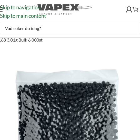
Skip to navigation
Skip to main content
Skytte
–
T4E
–
T4E-Ammunition
–
T4E Practice RUB 68 Gummikulor
.68 3,01g Bulk 6 000st