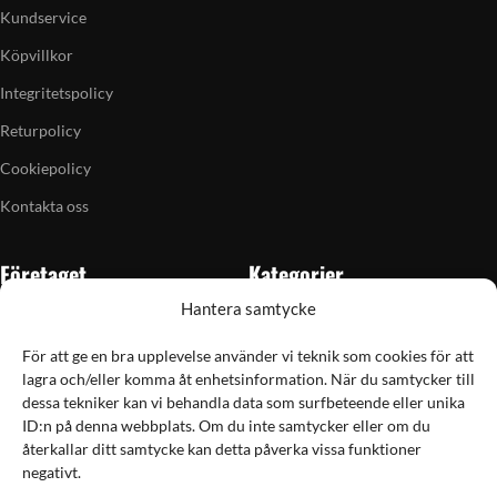
Kundservice
Köpvillkor
Integritetspolicy
Returpolicy
Cookiepolicy
Kontakta oss
Företaget
Kategorier
Hantera samtycke
Om oss
Skytte
Butiken i Vellinge
Jakt & fiske
För att ge en bra upplevelse använder vi teknik som cookies för att
lagra och/eller komma åt enhetsinformation. När du samtycker till
Artiklar
Handladdning
dessa tekniker kan vi behandla data som surfbeteende eller unika
Grain till gram-kalkylator
Optik
ID:n på denna webbplats. Om du inte samtycker eller om du
återkallar ditt samtycke kan detta påverka vissa funktioner
Kampanjer
Utrustning
negativt.