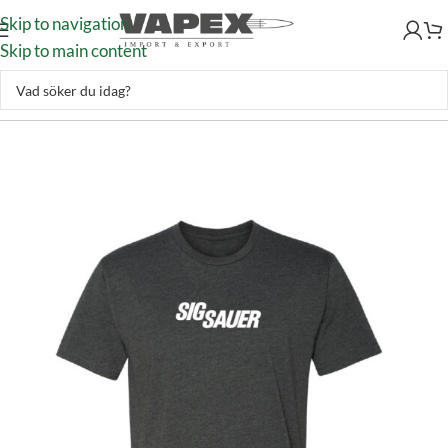
Skip to navigation
Skip to main content
Jakt & Fiske
–
Kläder
–
T-shirt
–
Sig Sauer Black T-Shirt Medium