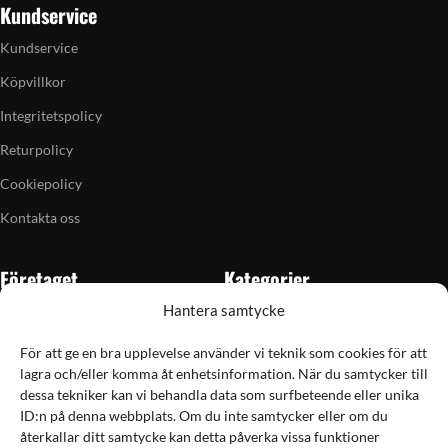
Kundservice
Kundservice
Köpvillkor
Integritetspolicy
Returpolicy
Cookiepolicy
Kontakta oss
Företaget
Kategorier
Hantera samtycke
Om oss
Skytte
Butiken i Vellinge
Jakt & fiske
För att ge en bra upplevelse använder vi teknik som cookies för att
lagra och/eller komma åt enhetsinformation. När du samtycker till
Artiklar
Handladdning
dessa tekniker kan vi behandla data som surfbeteende eller unika
Grain till gram-kalkylator
Optik
ID:n på denna webbplats. Om du inte samtycker eller om du
återkallar ditt samtycke kan detta påverka vissa funktioner
Kampanjer
Utrustning