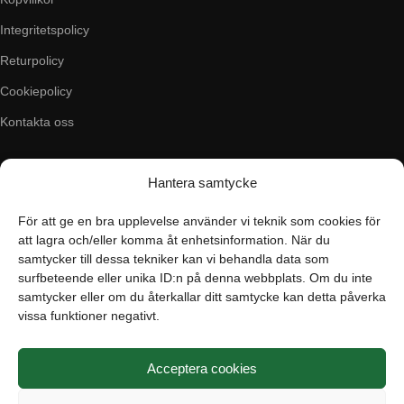
Integritetspolicy
Returpolicy
Cookiepolicy
Kontakta oss
Företaget
Kategorier
Hantera samtycke
Om oss
Skytte
För att ge en bra upplevelse använder vi teknik som cookies för
Butiken i Vellinge
Jakt & fiske
att lagra och/eller komma åt enhetsinformation. När du
samtycker till dessa tekniker kan vi behandla data som
Artiklar
Handladdning
surfbeteende eller unika ID:n på denna webbplats. Om du inte
samtycker eller om du återkallar ditt samtycke kan detta påverka
Grain till gram-kalkylator
Optik
vissa funktioner negativt.
Kampanjer
Utrustning
Acceptera cookies
Betalning