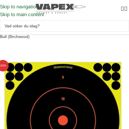
Skip to navigation
Skip to main content
Skytte
–
Skyttetillbehör
–
Skjutmål
–
Måltavlor
–
Shoot-nc 12´´ Round
Bull (Birchwood)
-33%