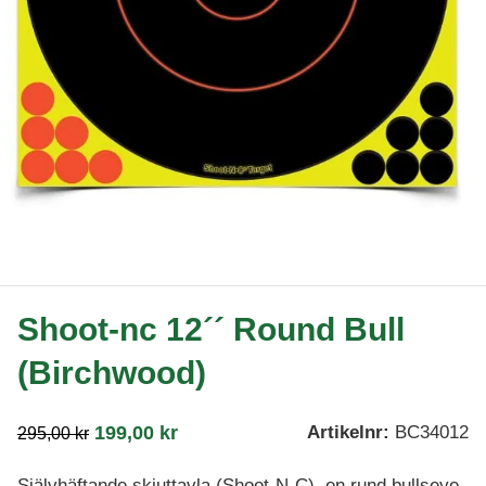
Shoot-nc 12´´ Round Bull
(Birchwood)
199,00
kr
Artikelnr:
BC34012
295,00
kr
Självhäftande skjuttavla (Shoot-N-C), en rund bullseye-