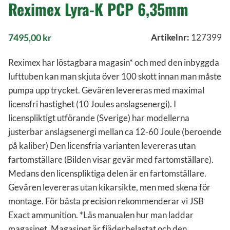
Reximex Lyra-K PCP 6,35mm
7495,00
kr
Artikelnr:
127399
Reximex har löstagbara magasin* och med den inbyggda
lufttuben kan man skjuta över 100 skott innan man måste
pumpa upp trycket. Gevären levereras med maximal
licensfri hastighet (10 Joules anslagsenergi). I
licenspliktigt utförande (Sverige) har modellerna
justerbar anslagsenergi mellan ca 12-60 Joule (beroende
på kaliber) Den licensfria varianten levereras utan
fartomställare (Bilden visar gevär med fartomställare).
Medans den licenspliktiga delen är en fartomställare.
Gevären levereras utan kikarsikte, men med skena för
montage. För bästa precision rekommenderar vi JSB
Exact ammunition. *Läs manualen hur man laddar
magasinet. Magasinet är fjäderbelastat och den