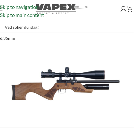
Skip to navigation
Skip to main content
Skytte
–
Luftvapen
–
Luftgevär
–
PCP Gevär
–
Reximex Lyra-K PCP
6,35mm