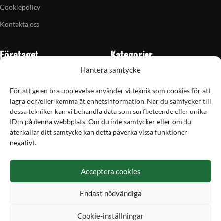
Cookiepolicy
Kontakta oss
Företaget
Kategorier
Hantera samtycke
Om oss
Skytte
Butiken i Vellinge
Jakt & fiske
För att ge en bra upplevelse använder vi teknik som cookies för att
lagra och/eller komma åt enhetsinformation. När du samtycker till
Artiklar
Handladdning
dessa tekniker kan vi behandla data som surfbeteende eller unika
Grain till gram-kalkylator
Optik
ID:n på denna webbplats. Om du inte samtycker eller om du
återkallar ditt samtycke kan detta påverka vissa funktioner
Kampanjer
Utrustning
negativt.
Betalning
Acceptera cookies
Hos Vapex handlar du tryggt och säkert med Svea
Endast nödvändiga
Cookie-inställningar