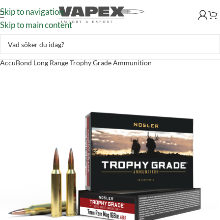
Skip to navigation
Skip to main content
Skytte
–
Ammunition
–
Kulammunition
–
Nosler 7mm Rem Mag 168gr
AccuBond Long Range Trophy Grade Ammunition