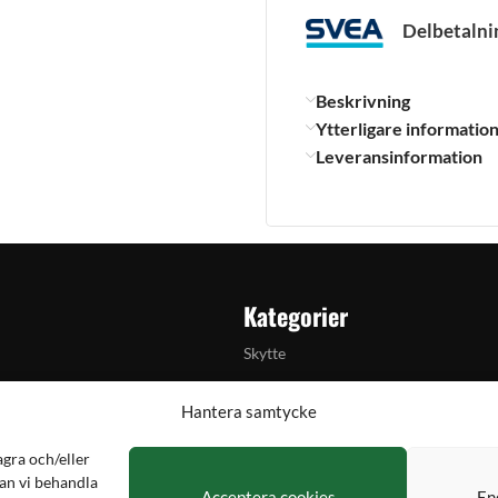
Delbetalni
Beskrivning
Ytterligare informatio
Leveransinformation
Kategorier
Skytte
Jakt & fiske
Hantera samtycke
Handladdning
agra och/eller
lkylator
Optik
an vi behandla
Acceptera cookies
En