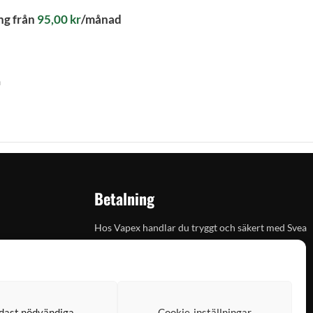
ng från
95,00
kr
/månad
n
Betalning
Hos Vapex handlar du tryggt och säkert med Svea
dast nödvändiga
Cookie-inställningar