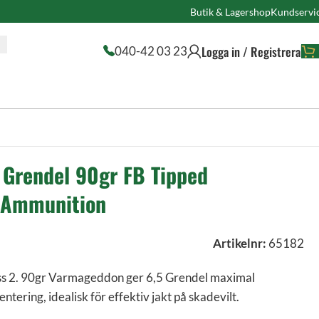
Butik & Lagershop
Kundservi
Logga in / Registrera
040-42 03 23
Grendel 90gr FB Tipped
 Ammunition
Artikelnr:
65182
ass 2. 90gr Varmageddon ger 6,5 Grendel maximal
ering, idealisk för effektiv jakt på skadevilt.