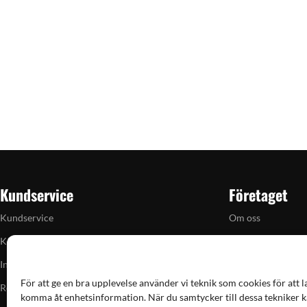
Kundservice
Företaget
Kundservice
Om oss
Köpvillkor
Butiken i Vellinge
Integritetspolicy
Artiklar
För att ge en bra upplevelse använder vi teknik som cookies för att l
Returpolicy
Grain till gram-ka
komma åt enhetsinformation. När du samtycker till dessa tekniker k