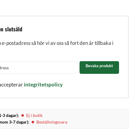
n slutsåld
n e-postadress så hör vi av oss så fort den är tillbaka i
Bevaka produkt
 accepterar
integritetspolicy
1-3 dagar):
Ej i butik
inom 3-7 dagar):
Beställningsvara