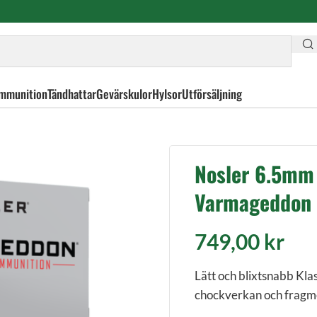
mmunition
Tändhattar
Gevärskulor
Hylsor
Utförsäljning
r FB Tipped Varmageddon Ammunition
Nosler 6.5mm 
Varmageddon
749,00
kr
Lätt och blixtsnabb Kl
chockverkan och fragment