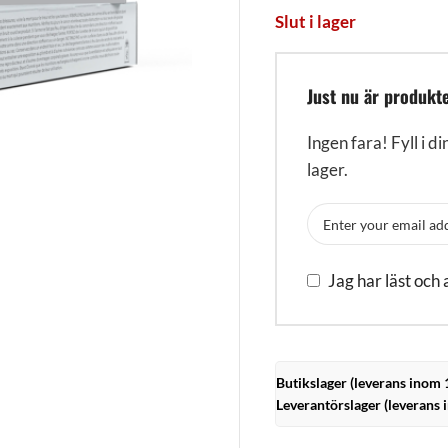
Slut i lager
Just nu är produkte
Ingen fara! Fyll i di
lager.
Jag har läst och
Butikslager (leverans inom 
Leverantörslager (leverans 