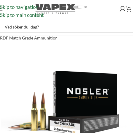
Skip to navigation
Skip to main content
Skytte
–
Ammunition
–
Kulammunition
–
Nosler 6.5 Creedmoor 140gr
RDF Match Grade Ammunition