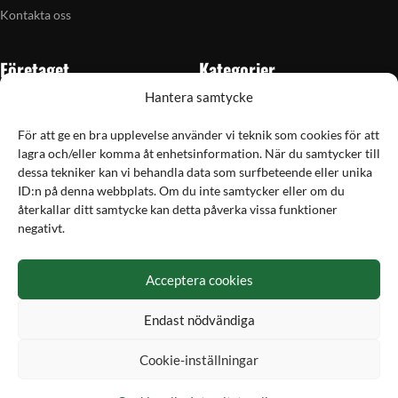
Kontakta oss
Företaget
Kategorier
Hantera samtycke
Om oss
Skytte
Butiken i Vellinge
Jakt & fiske
För att ge en bra upplevelse använder vi teknik som cookies för att
lagra och/eller komma åt enhetsinformation. När du samtycker till
Artiklar
Handladdning
dessa tekniker kan vi behandla data som surfbeteende eller unika
Grain till gram-kalkylator
Optik
ID:n på denna webbplats. Om du inte samtycker eller om du
återkallar ditt samtycke kan detta påverka vissa funktioner
Kampanjer
Utrustning
negativt.
Betalning
Acceptera cookies
Hos Vapex handlar du tryggt och säkert med Svea
Endast nödvändiga
Cookie-inställningar