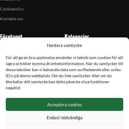
Cookiepolicy
Kontakta oss
Företaget
Kategorier
Hantera samtycke
Om oss
Skytte
Butiken i Vellinge
Jakt & fiske
För att ge en bra upplevelse använder vi teknik som cookies för att
lagra och/eller komma åt enhetsinformation. När du samtycker till
Artiklar
Handladdning
dessa tekniker kan vi behandla data som surfbeteende eller unika
Grain till gram-kalkylator
Optik
ID:n på denna webbplats. Om du inte samtycker eller om du
återkallar ditt samtycke kan detta påverka vissa funktioner
Kampanjer
Utrustning
negativt.
Betalning
Acceptera cookies
Hos Vapex handlar du tryggt och säkert med Svea
Endast nödvändiga