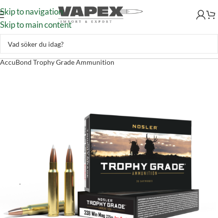
Skip to navigation
Skip to main content
Skytte
–
Ammunition
–
Kulammunition
–
Nosler 338 Win Mag 225gr
AccuBond Trophy Grade Ammunition