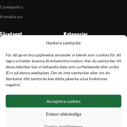
Cookiepolicy
Kontakta oss
Företaget
Kategorier
Hantera samtycke
Om oss
Skytte
Butiken i Vellinge
Jakt & fiske
För att ge en bra upplevelse använder vi teknik som cookies för att
lagra och/eller komma åt enhetsinformation. När du samtycker till
Artiklar
Handladdning
dessa tekniker kan vi behandla data som surfbeteende eller unika
Grain till gram-kalkylator
Optik
ID:n på denna webbplats. Om du inte samtycker eller om du
återkallar ditt samtycke kan detta påverka vissa funktioner
Kampanjer
Utrustning
negativt.
Betalning
Acceptera cookies
Hos Vapex handlar du tryggt och säkert med Svea
Endast nödvändiga
Cookie-inställningar