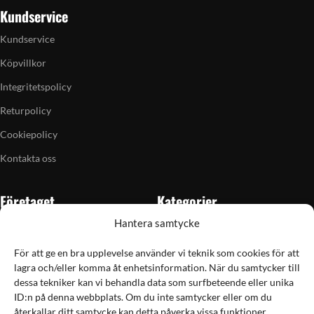
Kundservice
Kundservice
Köpvillkor
Integritetspolicy
Returpolicy
Cookiepolicy
Kontakta oss
Företaget
Kategorier
Hantera samtycke
Om oss
Skytte
Butiken i Vellinge
Jakt & fiske
För att ge en bra upplevelse använder vi teknik som cookies för att
lagra och/eller komma åt enhetsinformation. När du samtycker till
Artiklar
Handladdning
dessa tekniker kan vi behandla data som surfbeteende eller unika
Grain till gram-kalkylator
Optik
ID:n på denna webbplats. Om du inte samtycker eller om du
återkallar ditt samtycke kan detta påverka vissa funktioner