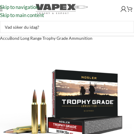
Skip to navigation
Skip to main content
Skytte
–
Ammunition
–
Kulammunition
–
Nosler 300 RUM 210gr
AccuBond Long Range Trophy Grade Ammunition