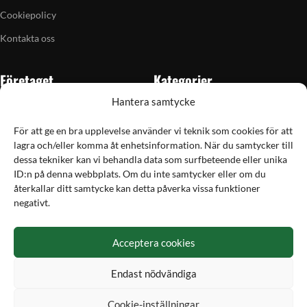
Cookiepolicy
Kontakta oss
Företaget
Kategorier
Hantera samtycke
Om oss
Skytte
Butiken i Vellinge
Jakt & fiske
För att ge en bra upplevelse använder vi teknik som cookies för att
lagra och/eller komma åt enhetsinformation. När du samtycker till
Artiklar
Handladdning
dessa tekniker kan vi behandla data som surfbeteende eller unika
Grain till gram-kalkylator
Optik
ID:n på denna webbplats. Om du inte samtycker eller om du
återkallar ditt samtycke kan detta påverka vissa funktioner
Kampanjer
Utrustning
negativt.
Betalning
Acceptera cookies
Hos Vapex handlar du tryggt och säkert med Svea
Endast nödvändiga
Cookie-inställningar