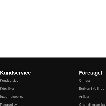
Kundservice
Företaget
Kundservice
Om oss
Köpvillkor
Butiken i Vellinge
Integritetspolicy
Artiklar
Returpolicy
Grain till gram-kal