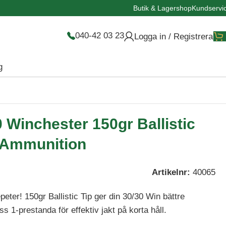
Butik & Lagershop
Kundservi
040-42 03 23
Logga in / Registrera
g
 Winchester 150gr Ballistic
 Ammunition
Artikelnr:
40065
eter! 150gr Ballistic Tip ger din 30/30 Win bättre
s 1-prestanda för effektiv jakt på korta håll.