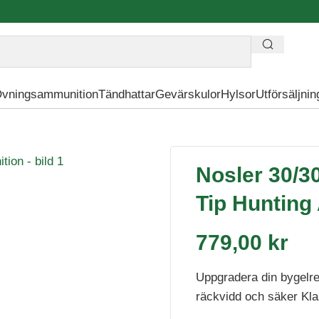
vningsammunition
Tändhattar
Gevärskulor
Hylsor
Utförsäljnin
gr Ballistic Tip Hunting Ammunition
Nosler 30/30
Tip Hunting
779,00
kr
Uppgradera din bygelrep
räckvidd och säker Klas