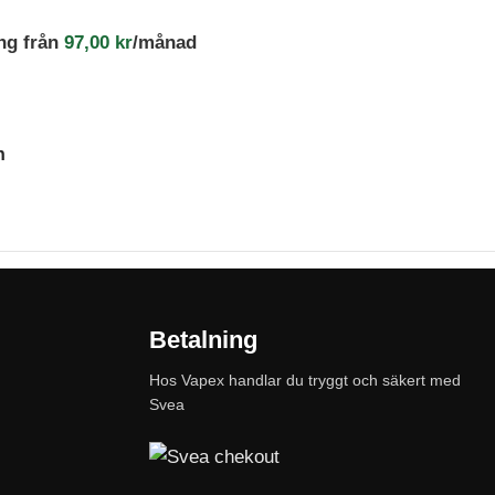
ng från
97,00
kr
/månad
n
Betalning
Hos Vapex handlar du tryggt och säkert med
Svea