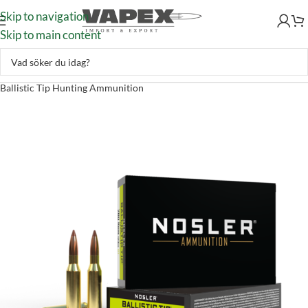
Skip to navigation
Skip to main content
Skytte
–
Ammunition
–
Kulammunition
–
Nosler 260 Rem 120gr
Ballistic Tip Hunting Ammunition