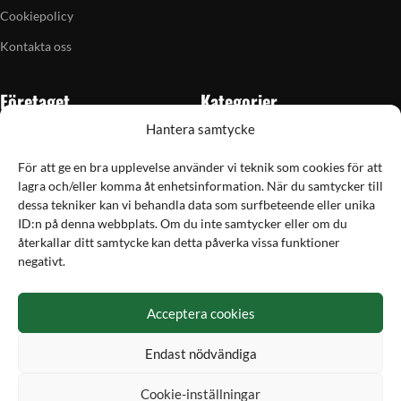
Cookiepolicy
Kontakta oss
Företaget
Kategorier
Hantera samtycke
Om oss
Skytte
Butiken i Vellinge
Jakt & fiske
För att ge en bra upplevelse använder vi teknik som cookies för att
lagra och/eller komma åt enhetsinformation. När du samtycker till
Artiklar
Handladdning
dessa tekniker kan vi behandla data som surfbeteende eller unika
Grain till gram-kalkylator
Optik
ID:n på denna webbplats. Om du inte samtycker eller om du
återkallar ditt samtycke kan detta påverka vissa funktioner
Kampanjer
Utrustning
negativt.
Betalning
Acceptera cookies
Hos Vapex handlar du tryggt och säkert med Svea
Endast nödvändiga
Cookie-inställningar