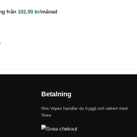
ng från
102,00
kr
/månad
n
Betalning
Hos Vapex handlar du tryggt och säkert med
Svea