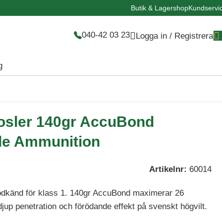
Butik & Lagershop
Kundservi
040-42 03 23
Logga in / Registrera
g
osler 140gr AccuBond
de Ammunition
Artikelnr:
60014
dkänd för klass 1. 140gr AccuBond maximerar 26
jup penetration och förödande effekt på svenskt högvilt.