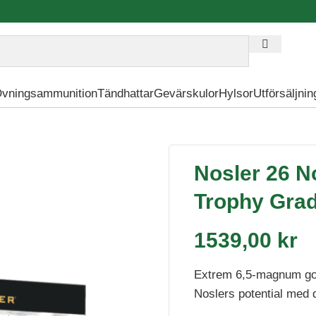
vningsammunition
Tändhattar
Gevärskulor
Hylsor
Utförsäljnin
cuBond Trophy Grade Ammunition
Nosler 26 N
Trophy Gra
1539,00
kr
Extrem 6,5-magnum go
Noslers potential med d