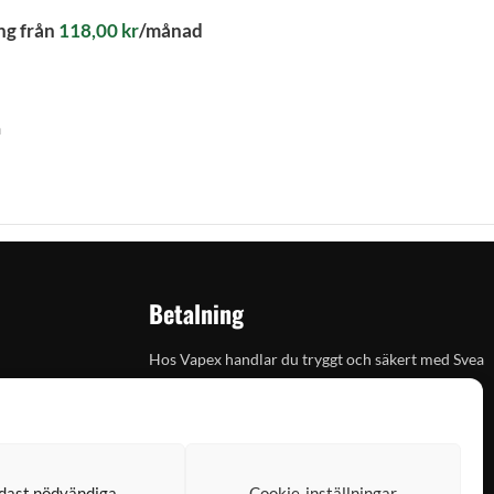
ng från
118,00
kr
/månad
n
Betalning
Hos Vapex handlar du tryggt och säkert med Svea
dast nödvändiga
Cookie-inställningar