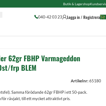
Butik & Lagershop
Kundservi
Logga in / Registrera
040-42 03 23
sler 62gr FBHP Varmageddon
st/frp BLEM
Artikelnr:
65180
etsfel). Samma förödande 62gr FBHP i ett 50-pack.
ör rävjakt, till ett mycket attraktivt pris.