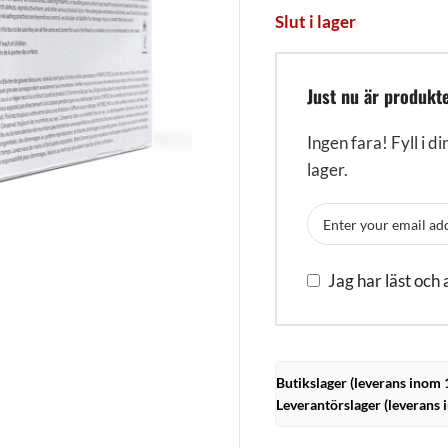
Slut i lager
Just nu är produkte
Ingen fara! Fyll i di
lager.
Jag har läst och
Butikslager (leverans inom 
Leverantörslager (leverans 