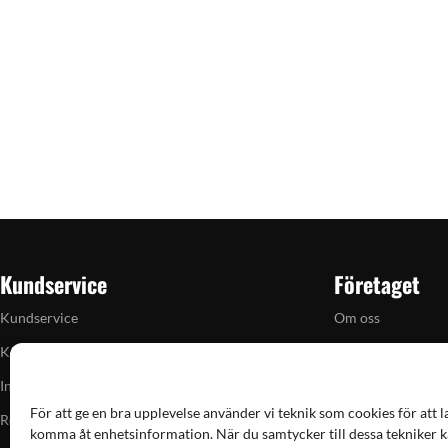
Kundservice
Företaget
Kundservice
Om oss
Köpvillkor
Butiken i Vellinge
Integritetspolicy
Artiklar
För att ge en bra upplevelse använder vi teknik som cookies för att l
Returpolicy
Grain till gram-ka
komma åt enhetsinformation. När du samtycker till dessa tekniker k