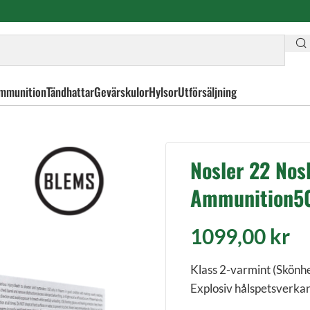
mmunition
Tändhattar
Gevärskulor
Hylsor
Utförsäljning
HP Varmageddon Ammunition50st/frp BLEM
Nosler 22 No
Ammunition50
1099,00
kr
Klass 2-varmint (Skönh
Explosiv hålspetsverkan f