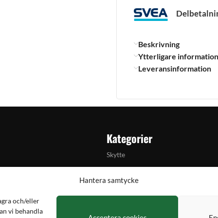
Delbetalni
Beskrivning
Ytterligare informatio
Leveransinformation
Kategorier
Skytte
Jakt & fiske
Hantera samtycke
Handladdning
agra och/eller
lkylator
Optik
an vi behandla
Acceptera cookies
En