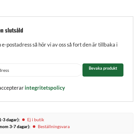
n slutsåld
n e-postadress så hör vi av oss så fort den är tillbaka i
Bevaka produkt
 accepterar
integritetspolicy
1-3 dagar):
Ej i butik
inom 3-7 dagar):
Beställningsvara