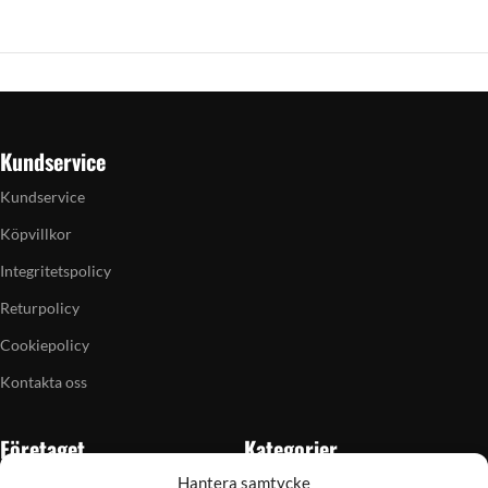
Kundservice
Kundservice
Köpvillkor
Integritetspolicy
Returpolicy
Cookiepolicy
Kontakta oss
Företaget
Kategorier
Hantera samtycke
Om oss
Skytte