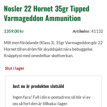
Nosler 22 Hornet 35gr Tipped
Varmageddon Ammunition
1359,00
kr
Artikelnr:
41132
Milt men förödande (Klass 3). 35gr Varmageddon gör 22
Hornet till en dröm för skyddsjakt nära bebyggelse.
Knäpptyst med omedelbar skottverkan.
Slut i lager
Just nu är produkten slutsåld
Ingen fara! Fyll i din e-postadress så hör vi av
oss så fort den är tillbaka i lager.