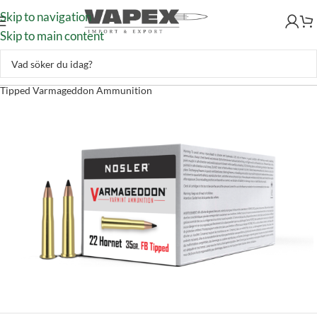
Skip to navigation
Skip to main content
Skytte
–
Ammunition
–
Kulammunition
–
Nosler 22 Hornet 35gr
Tipped Varmageddon Ammunition