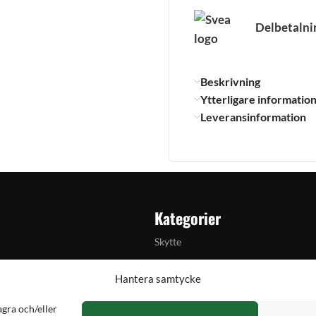
Delbetalni
Beskrivning
Ytterligare informatio
Leveransinformation
Kategorier
Skytte
Jakt & fiske
Hantera samtycke
Handladdning
agra och/eller
lkylator
Optik