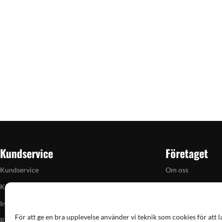
Kundservice
Företaget
Kundservice
Om oss
Köpvillkor
Butiken i Vellinge
Integritetspolicy
Artiklar
För att ge en bra upplevelse använder vi teknik som cookies för att l
Returpolicy
Grain till gram-ka