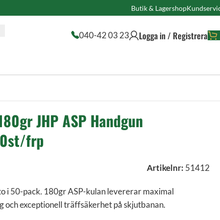
Butik & Lagershop
Kundservi
Logga in / Registrera
040-42 03 23
180gr JHP ASP Handgun
0st/frp
Artikelnr:
51412
o i 50-pack. 180gr ASP-kulan levererar maximal
g och exceptionell träffsäkerhet på skjutbanan.