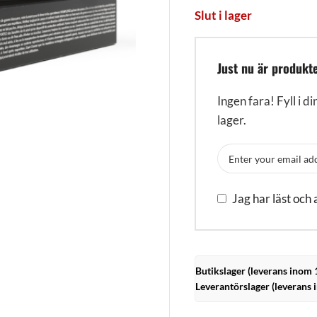
Slut i lager
Just nu är produkte
Ingen fara! Fyll i di
lager.
Jag har läst och
Butikslager (leverans inom 
Leverantörslager (leverans 