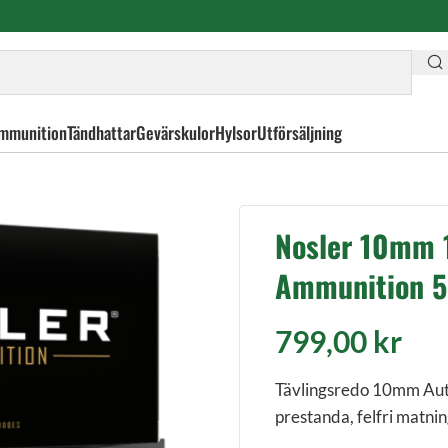
mmunition
Tändhattar
Gevärskulor
Hylsor
Utförsäljning
 JHP ASP Handgun Ammunition 50st/frp
Nosler 10mm 
Ammunition 5
799,00
kr
Tävlingsredo 10mm Aut
prestanda, felfri matnin