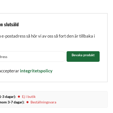
n slutsåld
n e-postadress så hör vi av oss så fort den är tillbaka i
Bevaka produkt
 accepterar
integritetspolicy
1-3 dagar):
Ej i butik
inom 3-7 dagar):
Beställningsvara