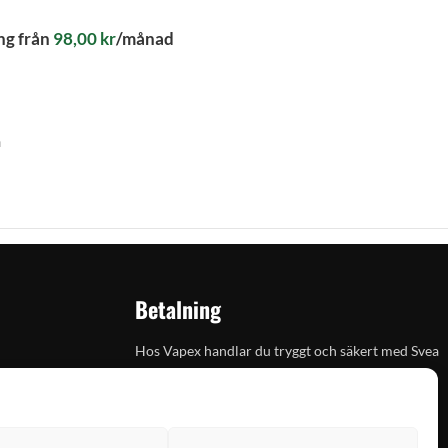
ng från
98,00
kr
/månad
n
Betalning
Hos Vapex handlar du tryggt och säkert med Svea