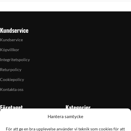
Kundservice
Kundservice
Köpvillkor
Integritetspolicy
Returpolicy
Cookiepolicy
Kontakta oss
Företaget
Kategorier
Hantera samtycke
Om oss
Skytte
Butiken i Vellinge
Jakt & fiske
För att ge en bra upplevelse använder vi teknik som cookies för att