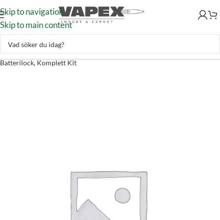
Skip to navigation
Skip to main content
Jakt & Fiske
–
Optik
–
Reservdelar
–
Leupold VX-5HD, 6HD Ny
Batterilock, Komplett Kit