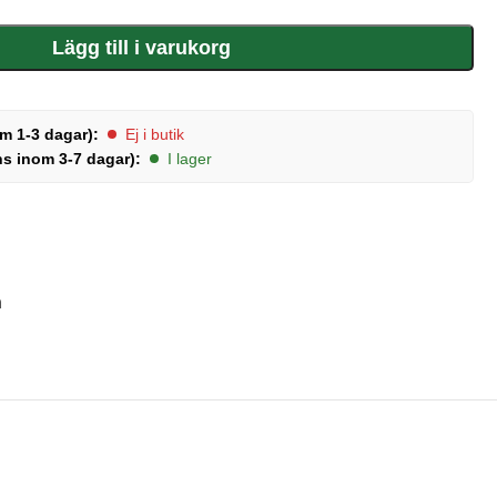
Lägg till i varukorg
m 1-3 dagar):
Ej i butik
ns inom 3-7 dagar):
I lager
n