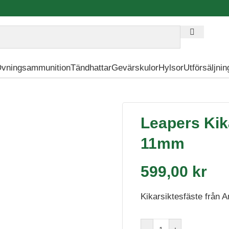
vningsammunition
Tändhattar
Gevärskulor
Hylsor
Utförsäljnin
te – 30mm Hög 9-11mm
Leapers Kik
11mm
599,00
kr
Kikarsiktesfäste från 