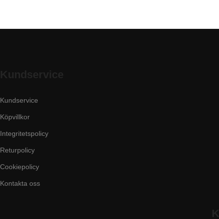
Kundservice
Kundservice
Köpvillkor
Integritetspolicy
Returpolicy
Cookiepolicy
Kontakta oss
K