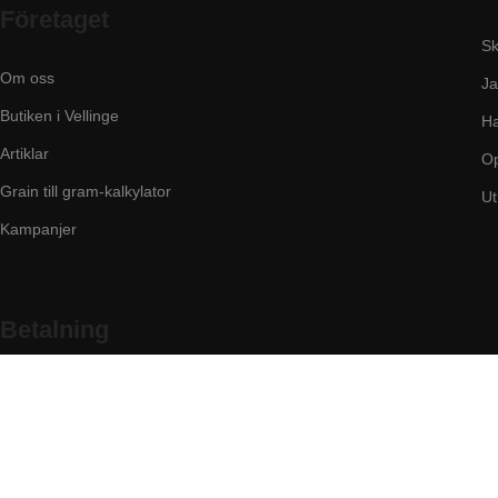
Företaget
Sk
Om oss
Ja
Butiken i Vellinge
Ha
Artiklar
Op
Grain till gram-kalkylator
Ut
Kampanjer
Betalning
Hos Vapex handlar du tryggt och säkert med Svea
© 2026 Vapex Import & Export HB - Org nr: 916763-5219