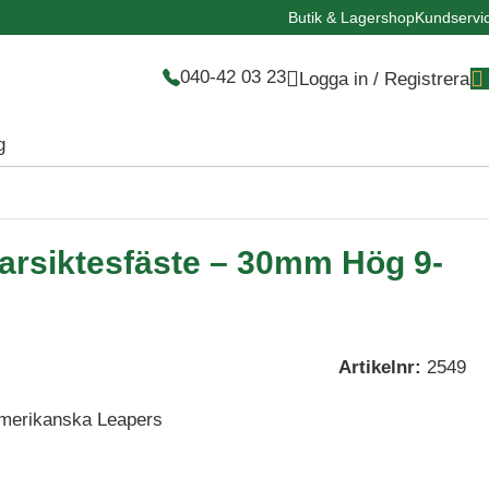
Butik & Lagershop
Kundservi
040-42 03 23
Logga in / Registrera
g
arsiktesfäste – 30mm Hög 9-
Artikelnr:
2549
Amerikanska Leapers