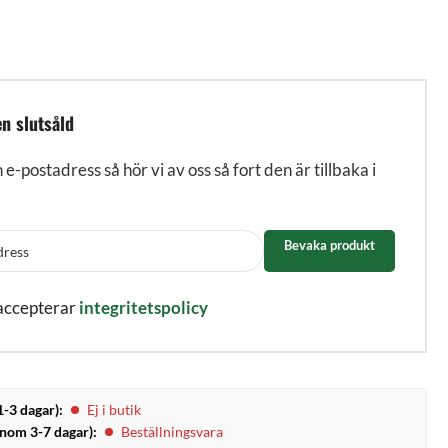
n slutsåld
n e-postadress så hör vi av oss så fort den är tillbaka i
Bevaka produkt
 accepterar
integritetspolicy
1-3 dagar):
Ej i butik
inom 3-7 dagar):
Beställningsvara