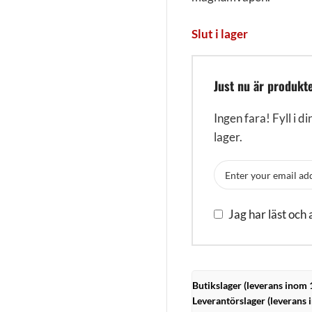
Slut i lager
Just nu är produkte
Ingen fara! Fyll i di
lager.
Jag har läst och
Butikslager (leverans inom 
Leverantörslager (leverans 