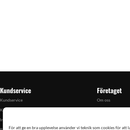
Kundservice
Företaget
Kundservice
Om oss
Köpvillkor
Butiken i Vellinge
Integritetspolicy
Artiklar
För att ge en bra upplevelse använder vi teknik som cookies för att l
Returpolicy
Grain till gram-ka