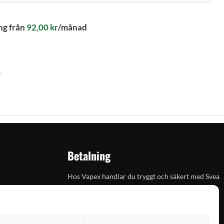
ng från
92,00
kr
/månad
n
Betalning
Hos Vapex handlar du tryggt och säkert med Svea