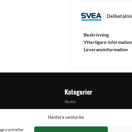
Delbetalni
Beskrivning
Ytterligare informatio
Leveransinformation
Kategorier
Skytte
Jakt & fiske
Hantera samtycke
Handladdning
agra och/eller
lkylator
Optik