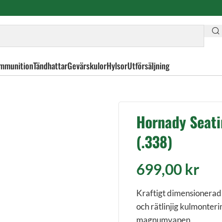
mmunition
Tändhattar
Gevärskulor
Hylsor
Utförsäljning
Two-Die Rifle Die BS (.338)
Hornady Seati
(.338)
699,00
kr
Kraftigt dimensionerad 
och rätlinjig kulmonterin
magnumvapen.