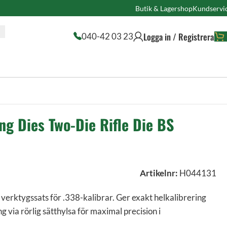
Butik & Lagershop
Kundservi
Logga in / Registrera
040-42 03 23
ng Dies Two-Die Rifle Die BS
Artikelnr:
H044131
verktygssats för .338-kalibrar. Ger exakt helkalibrering
g via rörlig sätthylsa för maximal precision i