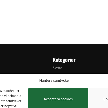
Kategorier
Skytte
Jakt & fiske
Hantera samtycke
Handladdning
agra och/eller
lkylator
Optik
an vi behandla
Acceptera cookies
En
Utrustning
inte samtycker
er negativt.