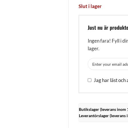
Slut i lager
Just nu är produkte
Ingen fara! Fyll i di
lager.
Jag har läst och
Butikslager (leverans inom 
Leverantörslager (leverans 