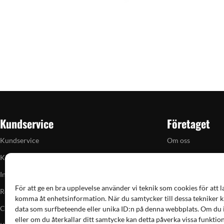
Kundservice
Företaget
Kundservice
Om oss
Köpvillkor
Butiken i Vellinge
Integritetspolicy
Artiklar
För att ge en bra upplevelse använder vi teknik som cookies för att l
Returpolicy
Grain till gram-ka
komma åt enhetsinformation. När du samtycker till dessa tekniker k
Cookiepolicy
Kampanjer
data som surfbeteende eller unika ID:n på denna webbplats. Om du 
eller om du återkallar ditt samtycke kan detta påverka vissa funktion