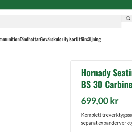
mmunition
Tändhattar
Gevärskulor
Hylsor
Utförsäljning
eries II Three-Die Rifle BS 30 Carbine (.308)
Hornady Seatin
BS 30 Carbine
699,00
kr
Komplett treverktygssats
separat expanderverkty