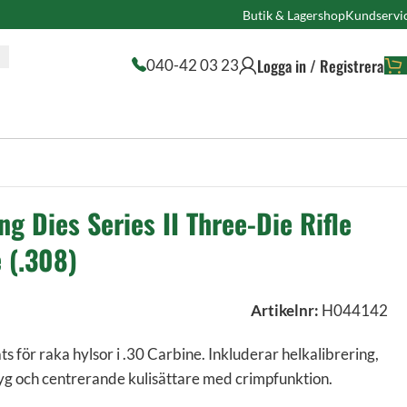
Butik & Lagershop
Kundservi
Logga in / Registrera
040-42 03 23
g Dies Series II Three-Die Rifle
 (.308)
Artikelnr:
H044142
 för raka hylsor i .30 Carbine. Inkluderar helkalibrering,
g och centrerande kulisättare med crimpfunktion.