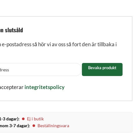
n slutsåld
n e-postadress så hör vi av oss så fort den är tillbaka i
Bevaka produkt
 accepterar
integritetspolicy
1-3 dagar):
Ej i butik
inom 3-7 dagar):
Beställningsvara