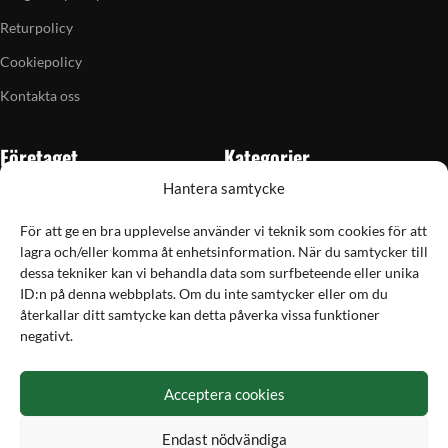
Returpolicy
Cookiepolicy
Kontakta oss
Företaget
Kategorier
Hantera samtycke
Om oss
Skytte
Butiken i Vellinge
Jakt & fiske
För att ge en bra upplevelse använder vi teknik som cookies för att
lagra och/eller komma åt enhetsinformation. När du samtycker till
Artiklar
Handladdning
dessa tekniker kan vi behandla data som surfbeteende eller unika
Grain till gram-kalkylator
Optik
ID:n på denna webbplats. Om du inte samtycker eller om du
återkallar ditt samtycke kan detta påverka vissa funktioner
Kampanjer
Utrustning
negativt.
Betalning
Acceptera cookies
Hos Vapex handlar du tryggt och säkert med Svea
Endast nödvändiga