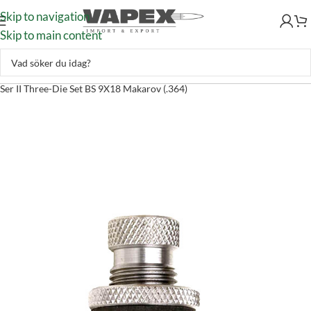
Skip to navigation
Skip to main content
Handladdning
–
Laddverktyg
–
Gevärsverktyg
–
Hornady Seating Die
Ser II Three-Die Set BS 9X18 Makarov (.364)