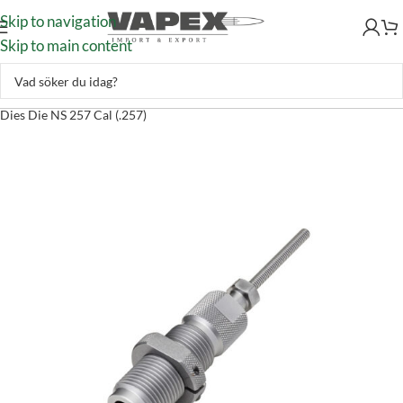
Skip to navigation
Skip to main content
Handladdning
–
Laddverktyg
–
Gevärsverktyg
–
Hornady Neck Size
Dies Die NS 257 Cal (.257)