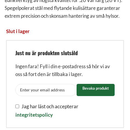
Bänkverktyg av högsta kvalitet för .20 VarTarg (20 VT).
Spegelpolerat stål med flytande kulisättare garanterar
extrem precision och skonsam hantering av små hylsor.
Slut i lager
Just nu är produkten slutsåld
Ingen fara! Fyll i din e-postadress så hör vi av
oss så fort den är tillbaka i lager.
Bevaka produkt
Jag har läst och accepterar
integritetspolicy