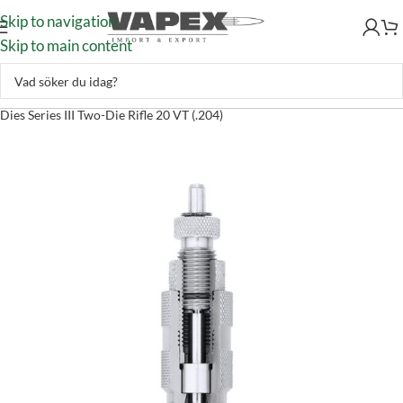
Skip to navigation
Skip to main content
Handladdning
–
Laddverktyg
–
Gevärsverktyg
–
Hornady Full Length
Dies Series III Two-Die Rifle 20 VT (.204)