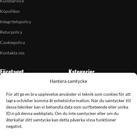
Kundservice
Köpvillkor
Integritetspolicy
Returpolicy
Cookiepolicy
Kontakta oss
Företaget
Kategorier
Hantera samtycke
Om oss
Skytte
Butiken i Vellinge
Jakt & fiske
För att ge en bra upplevelse använder vi teknik som cookies för att
lagra och/eller komma åt enhetsinformation. När du samtycker till
Artiklar
Handladdning
dessa tekniker kan vi behandla data som surfbeteende eller unika
Grain till gram-kalkylator
Optik
ID:n på denna webbplats. Om du inte samtycker eller om du
återkallar ditt samtycke kan detta påverka vissa funktioner
Kampanjer
Utrustning
negativt.