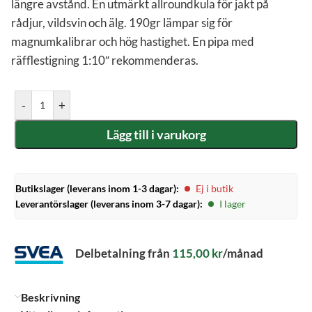
längre avstånd. En utmärkt allroundkula för jakt på
rådjur, vildsvin och älg. 190gr lämpar sig för
magnumkalibrar och hög hastighet. En pipa med
räfflestigning 1:10″ rekommenderas.
-
+
Lägg till i varukorg
Butikslager (leverans inom 1-3 dagar):
Ej i butik
Leverantörslager (leverans inom 3-7 dagar):
I lager
Delbetalning från
115,00
kr
/månad
Beskrivning