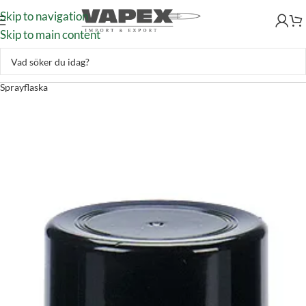
Skip to navigation
Skip to main content
Skytte
–
Vapenvård
–
Vapen olja & fetter
–
Hoppe’s No.9 Dri-Lube 4oz
Sprayflaska