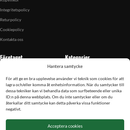
Integritetspolicy
Returpolicy
Cookiepolicy
Kontakta oss
Företaget
Kategorier
Hantera samtycke
Om oss
Skytte
Butiken i Vellinge
Jakt & fiske
För att ge en bra upplevelse använder vi teknik som cookies för att
lagra och/eller komma åt enhetsinformation. När du samtycker till
Artiklar
Handladdning
dessa tekniker kan vi behandla data som surfbeteende eller unika
Grain till gram-kalkylator
Optik
ID:n på denna webbplats. Om du inte samtycker eller om du
återkallar ditt samtycke kan detta påverka vissa funktioner
Kampanjer
Utrustning
negativt.
Betalning
Acceptera cookies