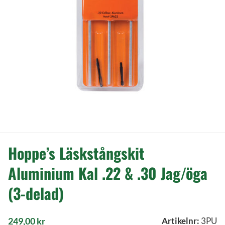
Hoppe’s Läskstångskit
Aluminium Kal .22 & .30 Jag/öga
(3-delad)
249,00
kr
Artikelnr:
3PU