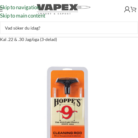
Skip to navigation
Skip to main content
Skytte
–
Vapenvård
–
Läskstänger
–
Hoppe’s Läskstångskit Aluminium
Kal .22 & .30 Jag/öga (3-delad)