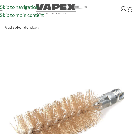
Skip to navigation
Skip to main content
Skytte
–
Vapenvård
–
Borstar
–
Hoppe’s Bronsborste Kal .32 Pistol