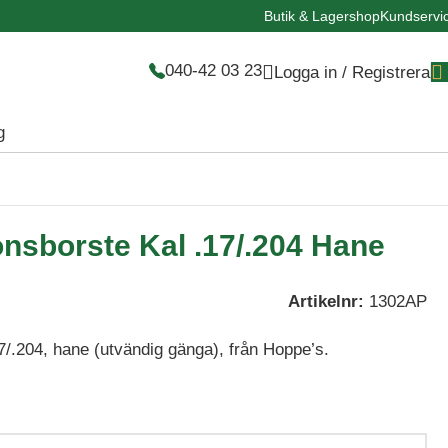
Butik & Lagershop
Kundservi
040-42 03 23
Logga in / Registrera
g
nsborste Kal .17/.204 Hane
Artikelnr:
1302AP
7/.204, hane (utvändig gänga), från Hoppe’s.