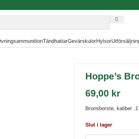
vningsammunition
Tändhattar
Gevärskulor
Hylsor
Utförsäljnin
ane
Hoppe’s Bro
69,00
kr
Bronsborste, kaliber .1
Slut i lager