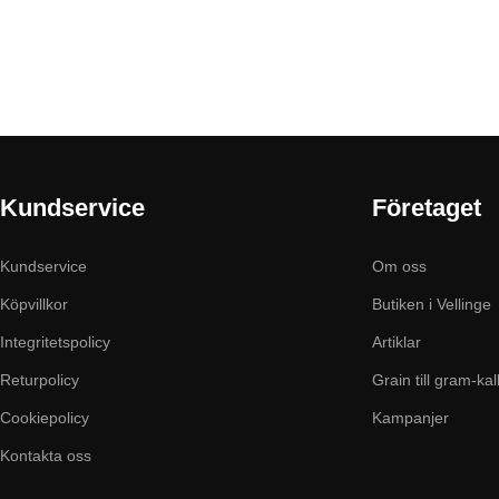
Kundservice
Företaget
Kundservice
Om oss
Köpvillkor
Butiken i Vellinge
Integritetspolicy
Artiklar
Returpolicy
Grain till gram-kal
Cookiepolicy
Kampanjer
Kontakta oss