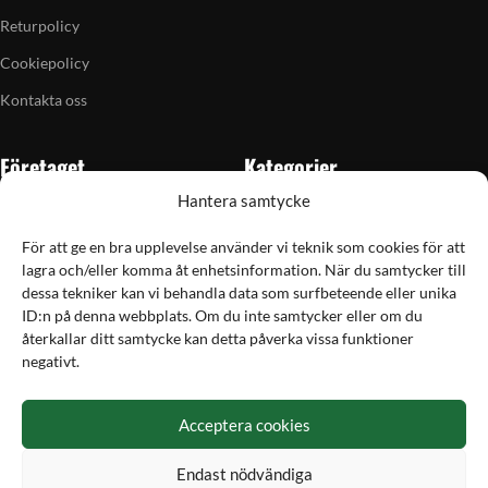
Returpolicy
Cookiepolicy
Kontakta oss
Företaget
Kategorier
Hantera samtycke
Om oss
Skytte
Butiken i Vellinge
Jakt & fiske
För att ge en bra upplevelse använder vi teknik som cookies för att
lagra och/eller komma åt enhetsinformation. När du samtycker till
Artiklar
Handladdning
dessa tekniker kan vi behandla data som surfbeteende eller unika
Grain till gram-kalkylator
Optik
ID:n på denna webbplats. Om du inte samtycker eller om du
återkallar ditt samtycke kan detta påverka vissa funktioner
Kampanjer
Utrustning
negativt.
Betalning
Acceptera cookies
Hos Vapex handlar du tryggt och säkert med Svea
Endast nödvändiga