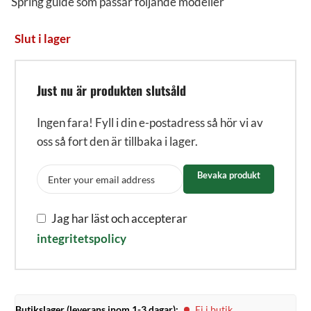
Spring guide som passar följande modeller
Slut i lager
Just nu är produkten slutsåld
Ingen fara! Fyll i din e-postadress så hör vi av
oss så fort den är tillbaka i lager.
Bevaka produkt
Jag har läst och accepterar
integritetspolicy
Butikslager (leverans inom 1-3 dagar):
Ej i butik