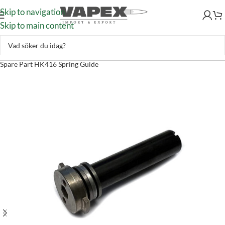
Skip to navigation
Skip to main content
Skytte
–
Airsoft
–
Reservdelar
–
Heckler & Koch
–
Heckler & Koch
Spare Part HK416 Spring Guide