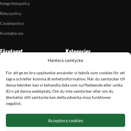
Integritetspolicy
Returpolicy
Cookiepolicy
Kontakta oss
Företaget
Kategorier
Hantera samtycke
Om oss
Skytte
Butiken i Vellinge
Jakt & fiske
För att ge en bra upplevelse använder vi teknik som cookies för att
lagra och/eller komma åt enhetsinformation. När du samtycker till
Artiklar
Handladdning
dessa tekniker kan vi behandla data som surfbeteende eller unika
Grain till gram-kalkylator
Optik
ID:n på denna webbplats. Om du inte samtycker eller om du
återkallar ditt samtycke kan detta påverka vissa funktioner
Kampanjer
Utrustning
negativt.
Betalning
Acceptera cookies
Hos Vapex handlar du tryggt och säkert med Svea