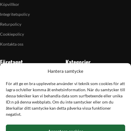
Köpvillkor
Integritetspolicy
Returpolicy
Cookiepolicy
Kontakta oss
Företaget
Kategorier
Hantera samtycke
Om oss
Skytte
Butiken i Vellinge
Jakt & fiske
För att ge en bra upplevelse använder vi teknik som cookies för att
lagra och/eller komma åt enhetsinformation. När du samtycker till
Artiklar
Handladdning
dessa tekniker kan vi behandla data som surfbeteende eller unika
Grain till gram-kalkylator
Optik
ID:n på denna webbplats. Om du inte samtycker eller om du
återkallar ditt samtycke kan detta påverka vissa funktioner
Kampanjer
Utrustning
negativt.
Betalning