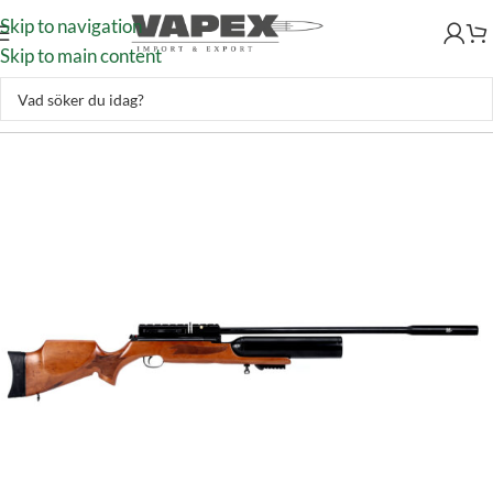
Skip to navigation
Skip to main content
Skytte
–
Luftvapen
–
Luftgevär
–
PCP Gevär
–
Hatsan Nova 4,5mm 10J