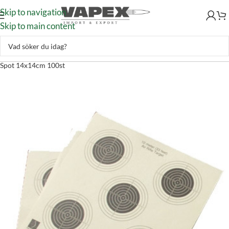
Skip to navigation
Skip to main content
Skytte
–
Skyttetillbehör
–
Skjutmål
–
Måltavlor
–
Hatsan Måltavla 5-
Spot 14x14cm 100st