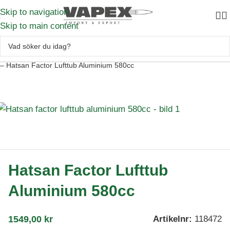
Skip to navigation
Skip to main content
Skytte
–
Luftvapen
–
Luftvapentillbehör
–
Fyllanordning samt tillbehör
–
Hatsan Factor Lufttub Aluminium 580cc
Hatsan Factor Lufttub
Aluminium 580cc
1549,00
kr
Artikelnr:
118472