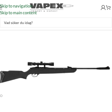
Skip to navigation
Skip to main content
Skytte
–
Luftvapen
–
Luftgevär
–
Gevär fjäder
–
Hatsan 125 5,5mm