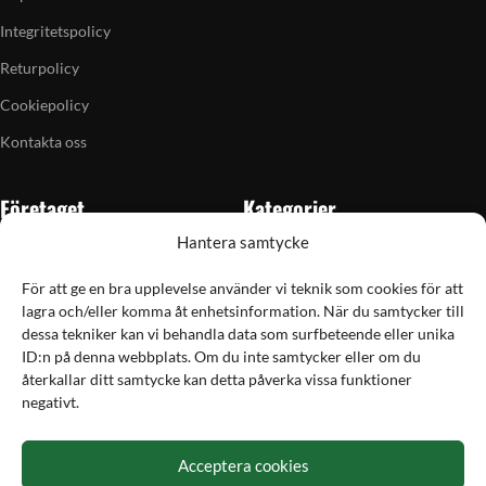
Integritetspolicy
Returpolicy
Cookiepolicy
Kontakta oss
Företaget
Kategorier
Hantera samtycke
Om oss
Skytte
Butiken i Vellinge
Jakt & fiske
För att ge en bra upplevelse använder vi teknik som cookies för att
lagra och/eller komma åt enhetsinformation. När du samtycker till
Artiklar
Handladdning
dessa tekniker kan vi behandla data som surfbeteende eller unika
Grain till gram-kalkylator
Optik
ID:n på denna webbplats. Om du inte samtycker eller om du
återkallar ditt samtycke kan detta påverka vissa funktioner
Kampanjer
Utrustning
negativt.
Betalning
Acceptera cookies