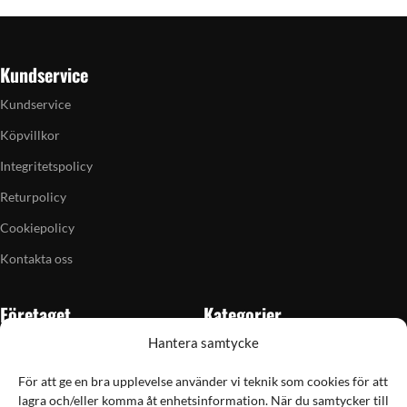
Kundservice
Kundservice
Köpvillkor
Integritetspolicy
Returpolicy
Cookiepolicy
Kontakta oss
Företaget
Kategorier
Hantera samtycke
Om oss
Skytte
Butiken i Vellinge
Jakt & fiske
För att ge en bra upplevelse använder vi teknik som cookies för att
lagra och/eller komma åt enhetsinformation. När du samtycker till
Artiklar
Handladdning