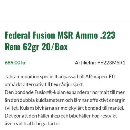
Federal Fusion MSR Ammo .223
Rem 62gr 20/Box
689,00
kr
Artikelnr:
FF223MSR1
Jaktammunition speciellt anpassad till AR-vapen. Ett
utmärkt alternativ till t ex rådjursjakt.
Den bondade Fusion®-kulan expanderar normalt till mer
än den dubbla kuldiametern och lämnar effektivt energin
i viltet. Kulans blykärna är molekylärt bondad till mantel.
Det gör att den håller ihop och bibehåller hög restvikt
även vid träff i höga farter.