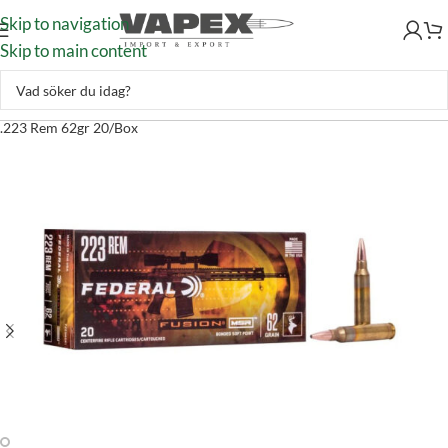
Skip to navigation
Skip to main content
Skytte
–
Ammunition
–
Kulammunition
–
Federal Fusion MSR Ammo
.223 Rem 62gr 20/Box