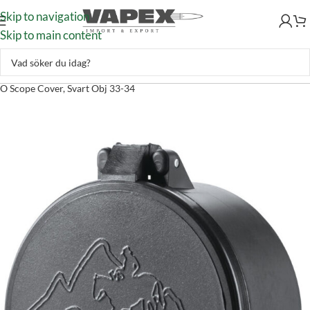
Skip to navigation
Skip to main content
Jakt & Fiske
–
Optik
–
Tillbehör
–
Linsskydd
–
Butler Creek Multiflex F-
O Scope Cover, Svart Obj 33-34