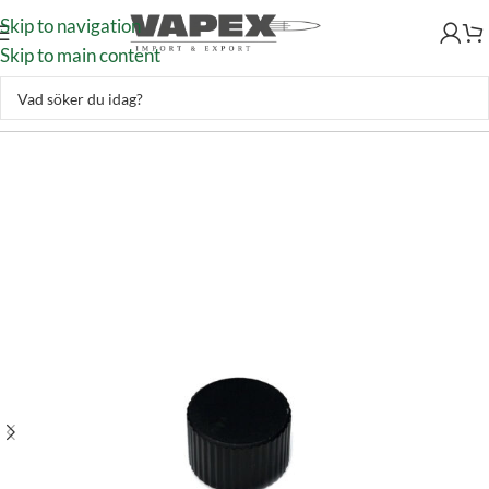
Skip to navigation
Skip to main content
Jakt & Fiske
–
Optik
–
Reservdelar
–
Bushnell TRS-25 Adjustment Cap