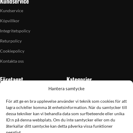
Kundservice
Kundservice
Köpvillkor
Integritetspolicy
Returpolicy
Cookiepolicy
Kontakta oss
Företaget
Kategorier
Hantera samtycke
Om oss
Skytte
Butiken i Vellinge
Jakt & fiske
För att ge en bra upplevelse använder vi teknik som cookies för att
lagra och/eller komma åt enhetsinformation. När du samtycker till
Artiklar
Handladdning
dessa tekniker kan vi behandla data som surfbeteende eller unika
Grain till gram-kalkylator
Optik
ID:n på denna webbplats. Om du inte samtycker eller om du
återkallar ditt samtycke kan detta påverka vissa funktioner
Kampanjer
Utrustning
negativt.