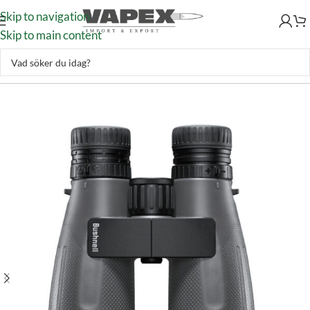
Skip to navigation
Skip to main content
Jakt & Fiske
–
Optik
–
Kikare
–
Bushnell Match Pro ED 15×56 MRAD