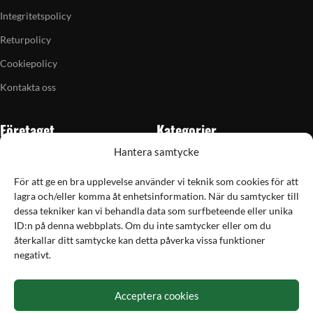
Integritetspolicy
Returpolicy
Cookiepolicy
Kontakta oss
Företaget
Kategorier
Hantera samtycke
Om oss
Skytte
Butiken i Vellinge
Jakt & fiske
För att ge en bra upplevelse använder vi teknik som cookies för att
lagra och/eller komma åt enhetsinformation. När du samtycker till
Artiklar
Handladdning
dessa tekniker kan vi behandla data som surfbeteende eller unika
Grain till gram-kalkylator
Optik
ID:n på denna webbplats. Om du inte samtycker eller om du
återkallar ditt samtycke kan detta påverka vissa funktioner
Kampanjer
Utrustning
negativt.
Betalning
Acceptera cookies