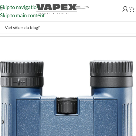
Skip to navigation
Skip to main content
Jakt & Fiske
–
Optik
–
Kikare
–
Bushnell H2O 10×25 Roof