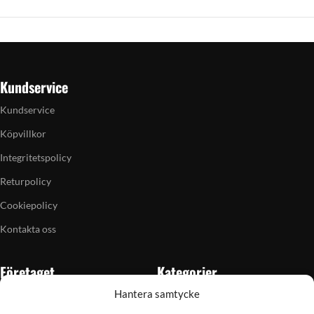
Kundservice
Kundservice
Köpvillkor
Integritetspolicy
Returpolicy
Cookiepolicy
Kontakta oss
Företaget
Kategorier
Hantera samtycke
Om oss
Skytte