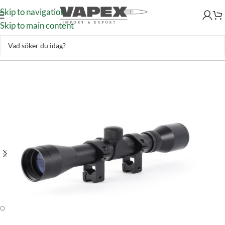
Skip to navigation
Skip to main content
Jakt & Fiske
–
Optik
–
Kikarsikte
–
Artemis Kikarsikte 4×32 med fäste