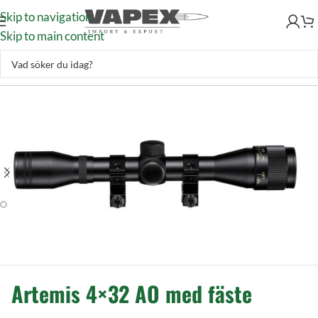
Skip to navigation
Skip to main content
Jakt & Fiske
–
Optik
–
Kikarsikte
–
Artemis 4×32 AO med fäste
Artemis 4×32 AO med fäste