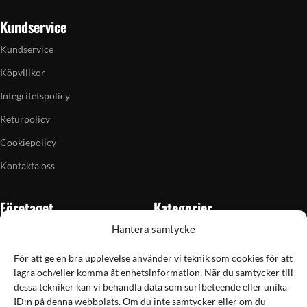
Kundservice
Kundservice
Köpvillkor
Integritetspolicy
Returpolicy
Cookiepolicy
Kontakta oss
Företaget
Kategorier
Hantera samtycke
Om oss
Skytte
Butiken i Vellinge
Jakt & fiske
För att ge en bra upplevelse använder vi teknik som cookies för att
lagra och/eller komma åt enhetsinformation. När du samtycker till
Artiklar
Handladdning
dessa tekniker kan vi behandla data som surfbeteende eller unika
Grain till gram-kalkylator
Optik
ID:n på denna webbplats. Om du inte samtycker eller om du