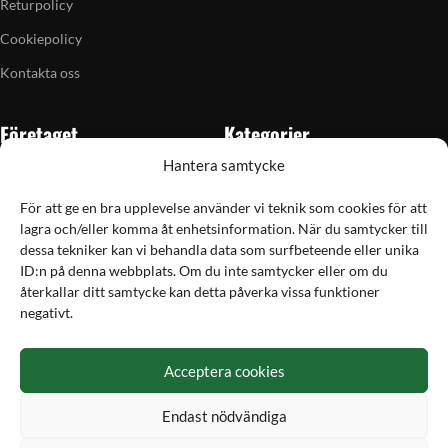
Returpolicy
Cookiepolicy
Kontakta oss
Företaget
Kategorier
Hantera samtycke
Om oss
Skytte
Butiken i Vellinge
Jakt & fiske
För att ge en bra upplevelse använder vi teknik som cookies för att
lagra och/eller komma åt enhetsinformation. När du samtycker till
Artiklar
Handladdning
dessa tekniker kan vi behandla data som surfbeteende eller unika
Grain till gram-kalkylator
Optik
ID:n på denna webbplats. Om du inte samtycker eller om du
återkallar ditt samtycke kan detta påverka vissa funktioner
Kampanjer
Utrustning
negativt.
Betalning
Acceptera cookies
Hos Vapex handlar du tryggt och säkert med Svea
Endast nödvändiga